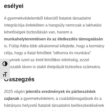
esélyei
A gyermekvédelemből kikerülő fiatalok társadalmi
integrációja érdekében a hangsúly nemcsak a lakhatási
lehetőségek biztosításán van, hanem a
munkahelyteremtésen és az életkezdés támogatásán
is. Fülöp Attila több alkalommal kifejtette, hogy a kormány
célja, hogy a fiatal felnőttek “otthonra és munkára”
tegyenek szert az érett felnőttkor eléréséig, ezzel
Nagy kontraszt váltása
hosszabb távon is stabil életpályát biztosítva számukra.
Betűméret váltása
Összegzés
2025 végén
jelentős eredmények és párbeszédek
zajlanak
a gyermekvédelem, a családtámogatások és a
hátrányos helyzetű fiatalok társadalmi beilleszkedésének