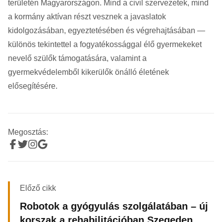
területén Magyarországon. Mind a civil szervezetek, mind
a kormány aktívan részt vesznek a javaslatok
kidolgozásában, egyeztetésében és végrehajtásában —
különös tekintettel a fogyatékossággal élő gyermekeket
nevelő szülők támogatására, valamint a
gyermekvédelemből kikerülők önálló életének
elősegítésére.
Megosztás:
Előző cikk
Robotok a gyógyulás szolgálatában – új
korszak a rehabilitációban Szegeden