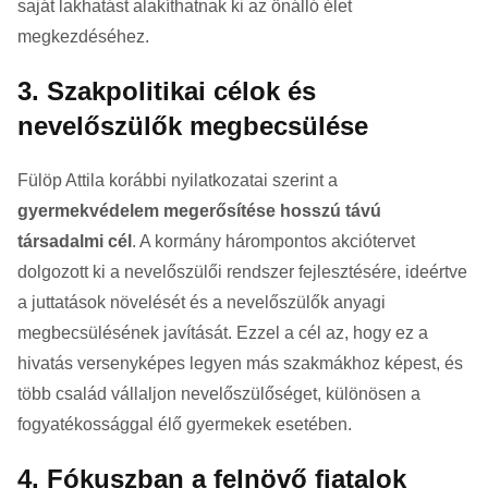
saját lakhatást alakíthatnak ki az önálló élet
megkezdéséhez.
3. Szakpolitikai célok és
nevelőszülők megbecsülése
Fülöp Attila korábbi nyilatkozatai szerint a
gyermekvédelem megerősítése hosszú távú
társadalmi cél
. A kormány hárompontos akciótervet
dolgozott ki a nevelőszülői rendszer fejlesztésére, ideértve
a juttatások növelését és a nevelőszülők anyagi
megbecsülésének javítását. Ezzel a cél az, hogy ez a
hivatás versenyképes legyen más szakmákhoz képest, és
több család vállaljon nevelőszülőséget, különösen a
fogyatékossággal élő gyermekek esetében.
4. Fókuszban a felnövő fiatalok