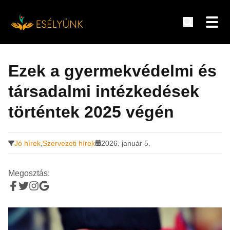
Hírek, információk a fogyatékosság témakörében
Tovább
a
Ezek a gyermekvédelmi és
tartalomra
társadalmi intézkedések
történtek 2025 végén
Jó hírek
,
Szervezeti hírek
2026. január 5.
Megosztás: