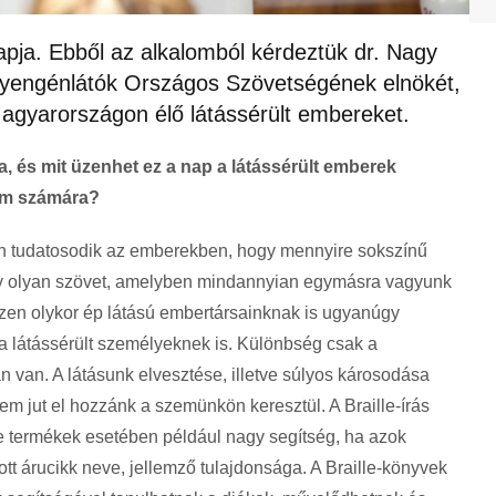
napja. Ebből az alkalomból kérdeztük dr. Nagy
yengénlátók Országos Szövetségének elnökét,
Magyarországon élő látássérült embereket.
pja, és mit üzenhet ez a nap a látássérült emberek
om számá
ra?
bban tudatosodik az emberekben, hogy mennyire sokszínű
gy olyan szövet, amelyben mindannyian egymásra vagyunk
hiszen olykor ép látású embertársainknak is ugyanúgy
a látássérült személyeknek is. Különbség csak a
 van. A látásunk elvesztése, illetve súlyos károsodása
em jut el hozzánk a szemünkön keresztül. A Braille-írás
éle termékek esetében például nagy segítség, ha azok
tt árucikk neve, jellemző tulajdonsága. A Braille-könyvek