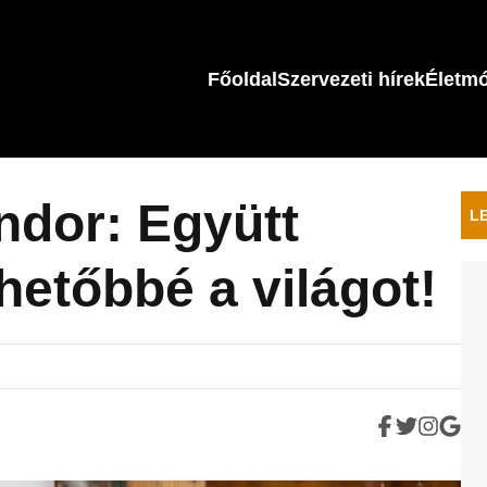
Főoldal
Szervezeti hírek
Életm
ndor: Együtt
L
hetőbbé a világot!
.