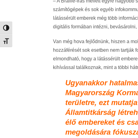
– A Braille-írás mellett egyre nagyobb s
számítógépek és sok egyéb infokommuni
látássérült emberek még több informác
digitális formában intézni, bevásárolni, 
Nagy kontraszt váltása
Van még hova fejlődnünk, hiszen a mob
Betűméret váltása
hozzáférését sok esetben nem tartják 
elmondható, hogy a látássérült embere
kihívással találkoznak, mint a többi há
Ugyanakkor hatalmas
Magyarország Kormán
területre, ezt mutat
Államtitkárság létre
élő embereket és csa
megoldására fókuszá