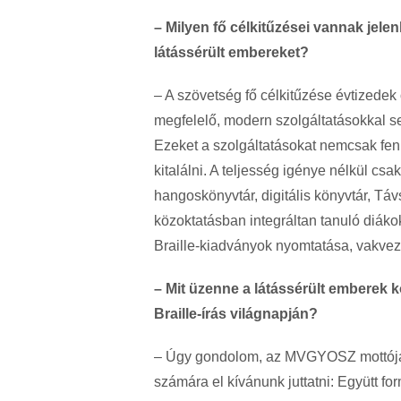
– Milyen fő célkitűzései vannak jele
látássérült embereket
?
– A szövetség fő célkitűzése évtizedek 
megfelelő, modern szolgáltatásokkal seg
Ezeket a szolgáltatásokat nemcsak fennt
kitalálni. A teljesség igénye nélkül cs
hangoskönyvtár, digitális könyvtár, T
közoktatásban integráltan tanuló diák
Braille-kiadványok nyomtatása, vakve
– Mit üzenne a látássérült emberek k
Braille-írás világnapjá
n?
– Úgy gondolom, az MVGYOSZ mottója tö
számára el kívánunk juttatni: Együtt for