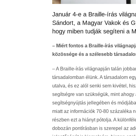
Január 4-e a Braille-írás világ
Sándort, a Magyar Vakok és G
hogy miben tudják segíteni a 
– Miért fontos a Braille-írás világna
közössége és a szélesebb társadal
– A Braille-írás világnapján talán jo
társadalomban élünk. A társadalom e
utalva, és ez alól senki sem kivétel, 
segítségre van szükségük, mint ahogy 
segítségnyújtás jellegében és módjában
miatt az információk 70-80 százaléka n
részben ezt a hiányt pótolja. A különf
dobozán pontírásban is szerepel az ado