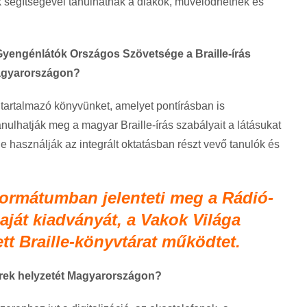
k segítségével tanulhatnak a diákok, művelődhetnek és
Gyengénlátók Országos Szövetsége a Braille-írás
agyarorszá
gon?
it tartalmazó könyvünket, amelyet pontírásban is
nulhatják meg a magyar Braille-írás szabályait a látásukat
e használják az integrált oktatásban részt vevő tanulók és
formátumban jelenteti meg a Rádió-
saját kiadványát, a Vakok Világa
ett Braille-könyvtárat működtet.
erek helyzetét Magyarorszá
gon?