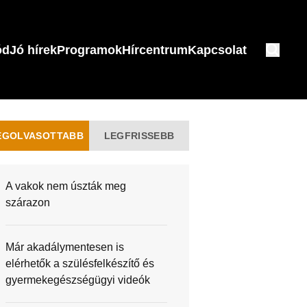
ód
Jó hírek
Programok
Hírcentrum
Kapcsolat
EGOLVASOTTABB
LEGFRISSEBB
A vakok nem úszták meg
szárazon
Már akadálymentesen is
elérhetők a szülésfelkészítő és
gyermekegészségügyi videók