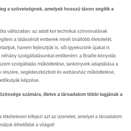
nleg a szövetségnek, amelyek hosszú távon segítik a
óta változatlan: az adott kor technikai színvonalának
íteni a látássérült emberek minél önállóbb életvitelét.
artjuk, hanem fejlesztjük is, sőt igyekszünk újakat is
ak néhány szolgáltatásunkat említeném: a Braille-könyvtár,
ávszem szolgáltatás működtetése, tankönyvek adaptálása a
ok részére, segédeszközbolt és webáruház működtetése,
zetőkutyák képzése.
özössége számára, illetve a társadalom többi tagjának a
kéletesen kifejezi azt az üzenetet, amelyet a társadalom
máljuk élhetőbbé a világot!