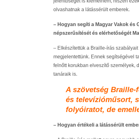
jelentőségét is kiemelném, hiszen eze
olvashatnak a látássérült emberek.
– Hogyan segíti a Magyar Vakok és 
népszerűsítését és elérhetőségét M
– Elkészítettük a Braille-írás szabálya
megjelentettünk. Ennek segítségével ta
felnőtt korukban elveszítő személyek, d
tanáraik is.
A szövetség Braille-
és televízióműsort, 
folyóiratot, de emell
– Hogyan értékeli a látássérült emb