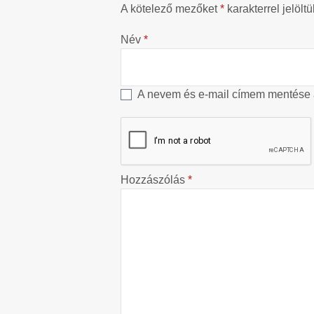
A kötelező mezőket
*
karakterrel jelöltü
Név
*
A nevem és e-mail címem mentése
Hozzászólás
*