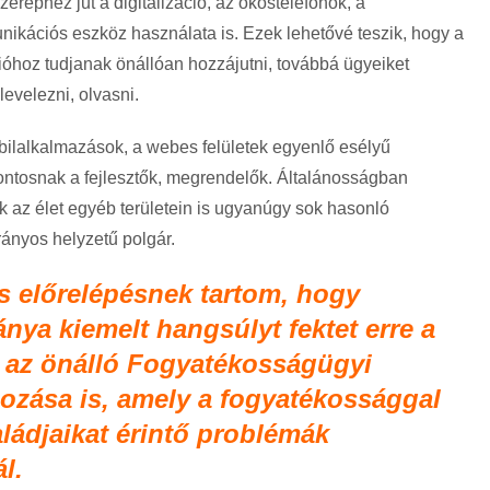
zerephez jut a digitalizáció, az okostelefonok, a
kációs eszköz használata is. Ezek lehetővé teszik, hogy a
ióhoz tudjanak önállóan hozzájutni, továbbá ügyeiket
levelezni, olvasni.
ilalkalmazások, a webes felületek egyenlő esélyű
fontosnak a fejlesztők, megrendelők. Általánosságban
k az élet egyéb területein is ugyanúgy sok hasonló
trányos helyzetű polgár.
 előrelépésnek tartom, hogy
ya kiemelt hangsúlyt fektet erre a
ja az önálló Fogyatékosságügyi
hozása is, amely a fogyatékossággal
ládjaikat érintő problémák
l.