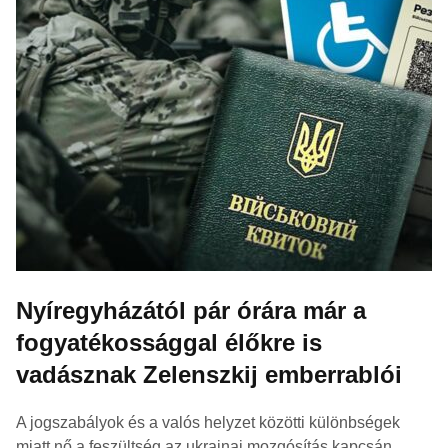
Nyíregyházától pár órára már a
fogyatékossággal élőkre is
vadásznak Zelenszkij emberrablói
A jogszabályok és a valós helyzet közötti különbségek
miatt nő a feszültség az ukrajnai mozgósítás kapcsán.