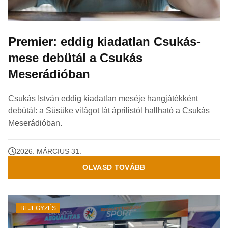
Premier: eddig kiadatlan Csukás-
mese debütál a Csukás
Meserádióban
Csukás István eddig kiadatlan meséje hangjátékként
debütál: a Süsüke világot lát áprilistól hallható a Csukás
Meserádióban.
2026. MÁRCIUS 31.
OLVASD TOVÁBB
BEJEGYZÉS