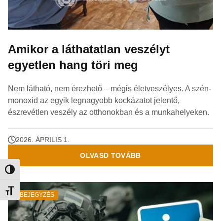
Amikor a láthatatlan veszélyt
egyetlen hang töri meg
Nem látható, nem érezhető – mégis életveszélyes. A szén-
monoxid az egyik legnagyobb kockázatot jelentő,
észrevétlen veszély az otthonokban és a munkahelyeken.
2026. ÁPRILIS 1.
OLVASD TOVÁBB
Nagy kontraszt váltása
Betűméret váltása
BEJEGYZÉS