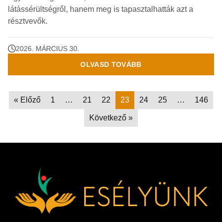
látássérültségről, hanem meg is tapasztalhatták azt a
résztvevők.
2026. MÁRCIUS 30.
OLVASD TOVÁBB
« Előző
1
…
21
22
23
24
25
…
146
Következő »