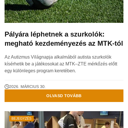
Pályára léphetnek a szurkolók:
megható kezdeményezés az MTK-tól
Az Autizmus Világnapja alkalmából autista szurkolók
kísérhetik be a játékosokat az MTK–ZTE mérkőzés előtt
egy különleges program keretében.
2026. MÁRCIUS 30.
OLVASD TOVÁBB
BEJEGYZÉS