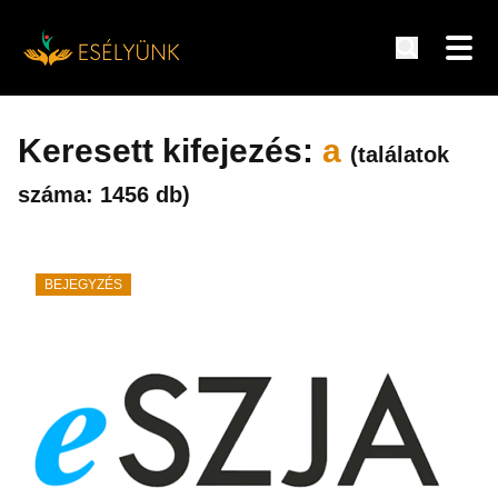
Hírek, információk a fogyatékosság témakörében
Tovább
a
Keresett kifejezés:
a
(találatok
tartalomra
száma: 1456 db)
BEJEGYZÉS